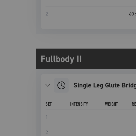
2
60
Fullbody II
Single Leg Glute Brid
SET
INTENSITY
WEIGHT
R
1
2