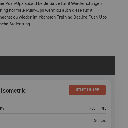
ine Push-Ups sobald beide Sätze für 8 Wiederholungen
ining normale Push-Ups wenn du auch diese für 8
machst du wieder im nächsten Training Decline Push-Ups.
ische Steigerung.
 Isometric
START
IN APP
EPS
REST TIME
180
sec