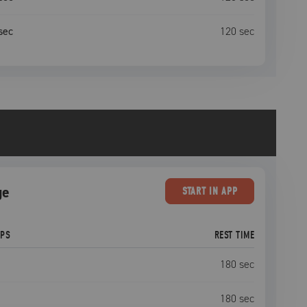
sec
120
sec
ge
START
IN APP
EPS
REST TIME
180
sec
180
sec