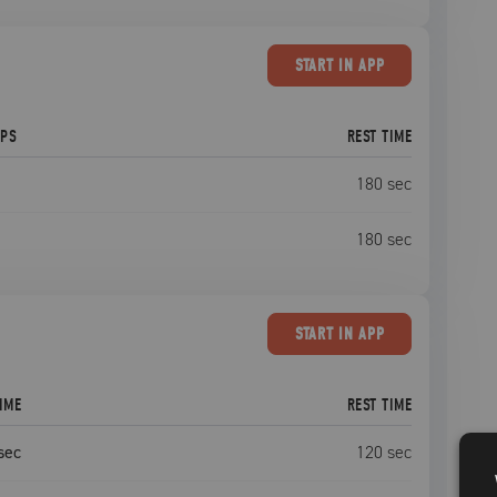
START
IN APP
EPS
REST TIME
180
sec
180
sec
START
IN APP
IME
REST TIME
sec
120
sec