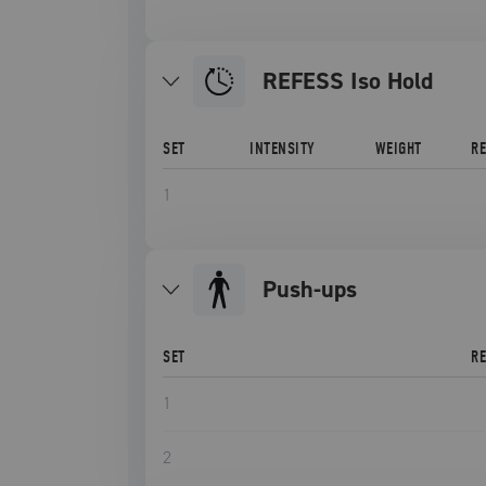
REFESS Iso Hold
SET
INTENSITY
WEIGHT
R
1
push-ups
SET
R
1
2