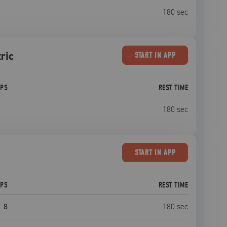
180
sec
ric
START
IN APP
EPS
REST TIME
180
sec
START
IN APP
EPS
REST TIME
8
180
sec