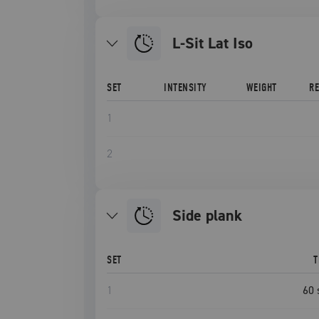
L-Sit Lat Iso
SET
INTENSITY
WEIGHT
R
1
2
side plank
SET
T
1
60