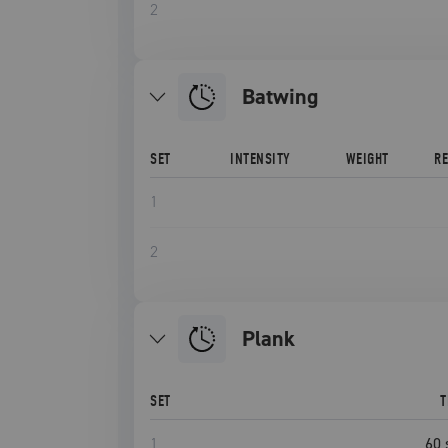
2
Batwing
SET
INTENSITY
WEIGHT
R
1
2
plank
SET
T
1
60