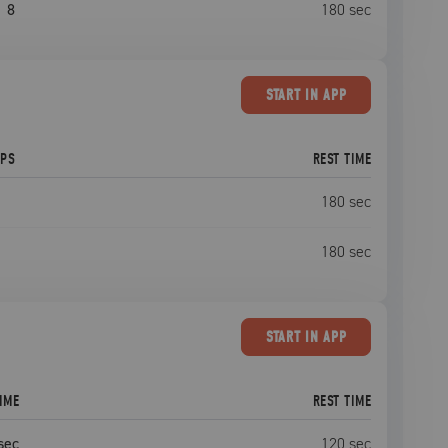
8
180
sec
START
IN APP
EPS
REST TIME
180
sec
180
sec
START
IN APP
IME
REST TIME
sec
120
sec